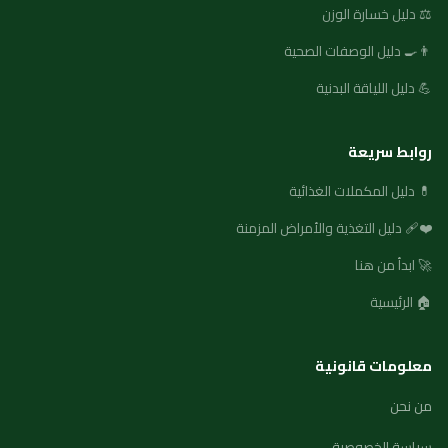
⚖️ دليل خسارة الوزن
👨‍🍳 دليل الوصفات الصحية
💪 دليل اللياقة البدنية
روابط سريعة
💊 دليل المكملات الغذائية
❤️‍🩹 دليل التغذية والأمراض المزمنة
🚀 ابدأ من هنا
🏠 الرئيسية
معلومات قانونية
من نحن
سياسة الخصوصية