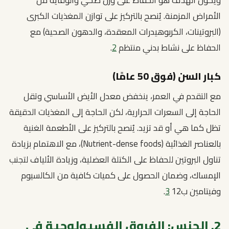
ويكون الهدف هو الحفاظ على وزن صحي والوقاية من
الأمراض المزمنة. يُنصح بالتركيز على توازن المغذيات الكبرى
(البروتينات، الكربوهيدرات المعقدة، والدهون الصحية) مع
الحفاظ على نشاط بدني منتظم
2
.
كبار السن (فوق 50 عامًا)
مع التقدم في العمر، ينخفض معدل الأيض الأساسي وتقل
الحاجة إلى السعرات الحرارية، لكن الحاجة إلى المغذيات الدقيقة
تظل كما هي أو قد تزيد. يُنصح بالتركيز على الأطعمة الغنية
بالعناصر الغذائية (Nutrient-dense foods)، مع الاهتمام بزيادة
تناول البروتين للحفاظ على الكتلة العضلية، وزيادة الألياف لتجنب
الإمساك، وضمان الحصول على كميات كافية من الكالسيوم
وفيتامين ب12
3
.
2. الجنس: الفروق الفسيولوجية في