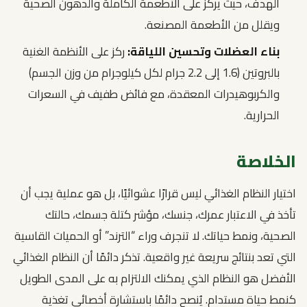
الهدف، حيث يركز على الأطعمة الكاملة والدهون الصحية
ويقلل من الأطعمة المصنعة.
بناء العضلات وتحسين اللياقة:
ركز على الأنظمة الغنية
بالبروتين (1.6 إلى 2.2 جرام لكل كيلوجرام من وزن الجسم)
والكربوهيدرات المعقدة، مع فائض طفيف في السعرات
الحرارية.
الخلاصة
اختيار النظام الغذائي ليس قرارًا عشوائيًا، بل هو عملية يجب أن
تأخذ في الاعتبار عمرك، جنسك، مؤشر كتلة جسمك، حالتك
الصحية، ونمط حياتك. لا تنجرف وراء “الترند” أو الحميات القاسية
التي تعد بنتائج سريعة غير واقعية. تذكر دائمًا أن النظام الغذائي
الأفضل هو النظام الذي يمكنك الالتزام به على المدى الطويل
كنمط حياة مستدام. يُنصح دائمًا باستشارة أخصائي تغذية